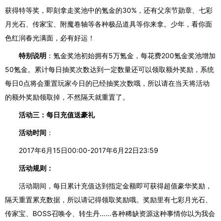
获得特等奖，即刻拿走奖池中的氪金的
30%，还有
父亲节勋章、七彩
月光石、传家宝、附魔卷轴等
各种极品道具等你来拿。
少年，看你面
色红润春光满面，必有好运！
特别说明
：氪金奖池初始拥有
5万氪金，每花费200氪金奖池增加
50氪金。
累计每日抽奖次数达到一定数量还可以领取额外奖励，系统
每日
0点将会重置玩家今日的已经抽奖次数哦，所以请在当天将活动
的额外奖励领取掉，不然隔天就重置了。
活动三：每日充值送豪礼
活动时间
：
2017年6月15日00:00-2017年6月22日23:59
活动规则：
活动期间，每日累计充值达到指定金额即可获得超值豪华奖励，
隔天重置累充数据，所以请记得领取奖励哦。
奖励里有七彩月光石、
传家宝、
BOSS召唤令、转生丹……各种稀缺资源这种事情你以为我会