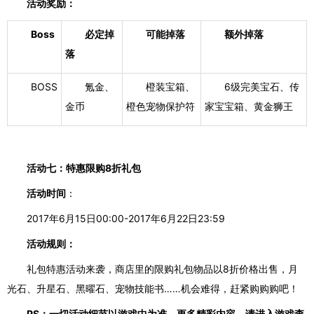
活动奖励：
Boss
必定掉
可能掉落
额外掉落
落
BOSS
氪金、
橙装宝箱、
6级完美宝石、传
金币
橙色宠物保护符
家宝宝箱、黄金狮王
活动七：特惠限购
8折礼包
活动时间
：
2017年6月15日00:00-2017年6月22日23:59
活动规则：
礼包特惠活动来袭，商店里的限购礼包物品以
8折价格出售，
月
光石、升星石、黑曜石、宠物技能书
……
机会难得，赶紧购购购吧！
PS：一切活动细节以游戏中为准，更多精彩内容，请进入游戏查