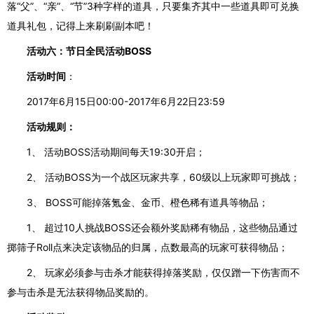
落“父”、“亲”、“节”3种字样的道具，只要集齐其中一些道具即可兑换
道具礼包，记得上来刷刷副本吧！
活动六：节日全民活动
BOSS
活动时间
：
2017年6月15日00:00-2017年6月22日23:59
活动规则：
1、
活动
BOSS活动期间每天19:30开启
；
2、
活动
BOSS为一个战区玩家共享，60级以上玩家即可挑战
；
3、
BOSS可能掉落氪金、金币、橙色稀有道具等物品
；
1、
超过
10人挑战BOSS还会额外奖励稀有物品，这些物品通过
掷筛子Roll点来决定该物品的归属，点数最高的玩家可获得物品
；
2、
玩家必须参与击杀才能获得掉落奖励，仅仅蹭一下伤害而不
参与击杀是无法获得物品奖励的。