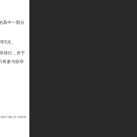
的
其中一部分
夺5次
。
夺排行，并于
只有参与掠夺
7-06-21 11:52:51