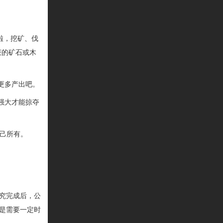
啦，挖矿、伐
获
的
矿石
或木
更多产出吧。
强大才能掠夺
己所有
。
究完成后，公
是需要一定时