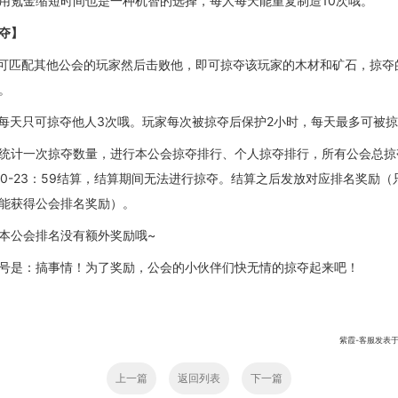
用氪金缩短时间也是一种机智的选择，每人每天能重复制造
10次哦。
夺】
家可匹配其他公会的玩家然后击败他，即可掠夺该玩家的木材和矿石，
掠夺
。
每天
只
可掠夺他人
3次
哦。玩家
每
次
被掠夺后保护
2小时，每天最多可被掠
周统计一次掠夺数量，进行本公会掠夺排行、个人掠夺排行，所有公会总掠
0
-23：59
结算，
结算期间无法进行掠夺。结算之后
发放
对应
排名奖励
（
能获得公会排名奖励
）
。
本公会排名没有额外奖励哦
~
号是：搞事情！为了奖励，公会的小伙伴们快无情的掠夺起来吧！
紫霞-客服发表于:201
上一篇
返回列表
下一篇