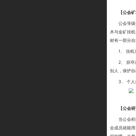
【公会矿
公会等级
木与金矿挂机
材
有一部分自
1、
挂机
2、
掠夺
别人，保护自
3、
个人
【公会研
当公会积
会成员就能用