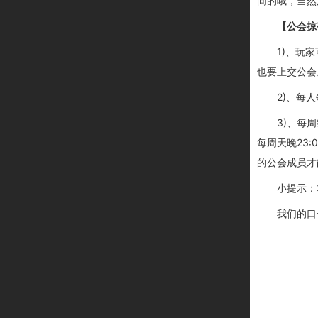
间的哦，当然
【公会掠
1)、玩
也要上交公会
2)、
每人
3)、每
每周天晚23:0
的公会成员才
小提示：
我们的口