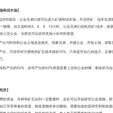
场和伐木场】
达到
5级后，公会兄弟们就可以进入矿场和伐木场，开启
挖
矿
、伐木
生涯
一致哦，自主选时间
3、6、9、12小时。
公会
兄弟们
挂机挖矿
/伐木
，收
动上交公会
，当然也可以掠夺其他小伙伴的资源。
产出
与时间和公会土地息息相关。招募兄弟，升级公会，开拓土地，获取
产出
，可掠夺对
方拥有的矿石
或木材
的
10%
。只有提升自己的战力，足够
己。
挂机产出的
50%
，
掠夺产出的
50%
资源是要上交给公会的哦
，剩余
的
为自
究所】
攒的资金、木材和矿石达到一定数量时，会长可以开始研究公会宠物。研
自己辛苦筹备的资源，制造宠物米米尔隆啦。需要知道的是研究和制造都