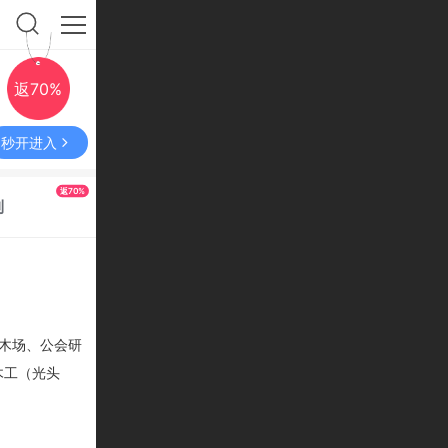
返70%
秒开进入
返70%
利
木场、公会研
木工（光头