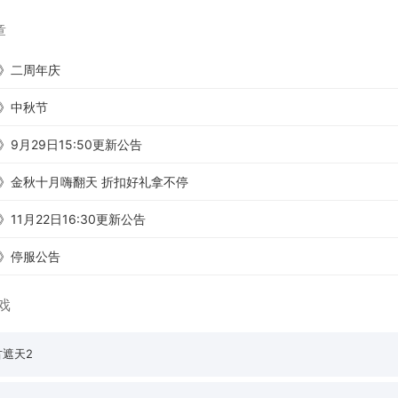
章
》二周年庆
》中秋节
9月29日15:50更新公告
》金秋十月嗨翻天 折扣好礼拿不停
11月22日16:30更新公告
》停服公告
戏
古遮天2