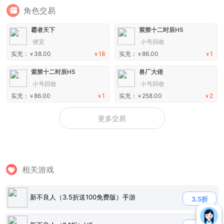
角色交易
霸者天下
紫禁十二时辰H5
便宜
小号回收
实充：
38.00
18
实充：
86.00
1
￥
￥
￥
￥
紫禁十二时辰H5
兽厂大佬
小号回收
小号回收
实充：
86.00
1
实充：
258.00
2
￥
￥
￥
￥
更多交易
相关游戏
新不良人（3.5折送100免费版）手游
3.5折