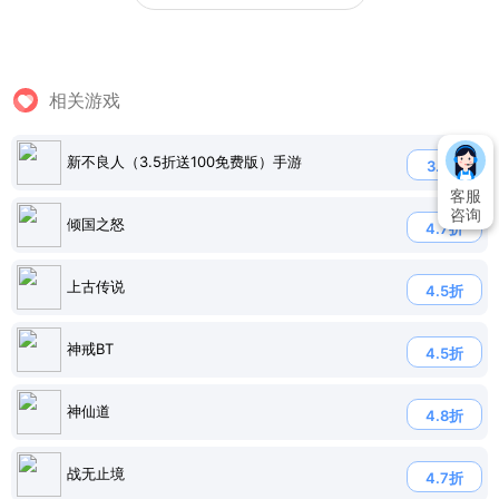
相关游戏
新不良人（3.5折送100免费版）手游
3.5折
客服
咨询
倾国之怒
4.7折
上古传说
4.5折
神戒BT
4.5折
神仙道
4.8折
战无止境
4.7折