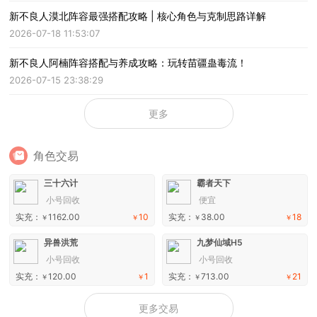
新不良人漠北阵容最强搭配攻略 | 核心角色与克制思路详解
2026-07-18 11:53:07
新不良人阿楠阵容搭配与养成攻略：玩转苗疆蛊毒流！
2026-07-15 23:38:29
更多
角色交易
三十六计
霸者天下
小号回收
便宜
实充：
1162.00
10
实充：
38.00
18
￥
￥
￥
￥
异兽洪荒
九梦仙域H5
小号回收
小号回收
实充：
120.00
1
实充：
713.00
21
￥
￥
￥
￥
更多交易