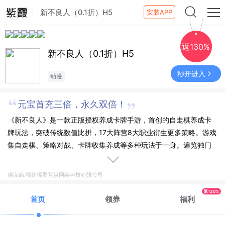
新不良人（0.1折）H5
安装APP
返130%
新不良人（0.1折）H5
秒开进入
动漫
元宝首充三倍，永久双倍！
《新不良人》是一款正版授权养成卡牌手游，首创的自走棋养成卡
牌玩法，突破传统数值比拼，17大阵营8大职业衍生更多策略。游戏
集自走棋、策略对战、卡牌收集养成等多种玩法于一身。遍览独门
秘籍、练就盖世绝技。今日我为首席，谁与争锋！
供应商:福州曜灵互娱网络科技有限公司
返130%
首页
领券
福利