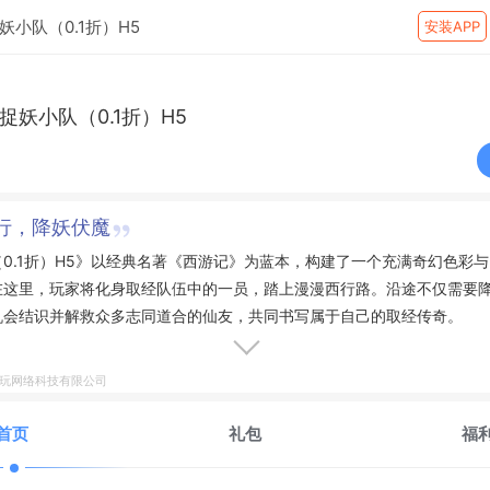
妖小队（0.1折）H5
安装APP
捉妖小队（0.1折）H5
行，降妖伏魔
0.1折）H5》以经典名著《西游记》为蓝本，构建了一个充满奇幻色彩
在这里，玩家将化身取经队伍中的一员，踏上漫漫西行路。沿途不仅需要
机会结识并解救众多志同道合的仙友，共同书写属于自己的取经传奇。
电玩网络科技有限公司
首页
礼包
福