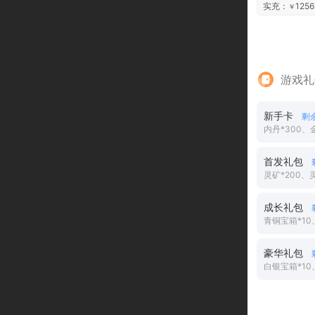
实充：
1256
￥
游戏礼
新手卡
剩
内丹*300、金
首发礼包
灵矿*200、灵
成长礼包
青铜宝箱*10
豪华礼包
白银宝箱*10