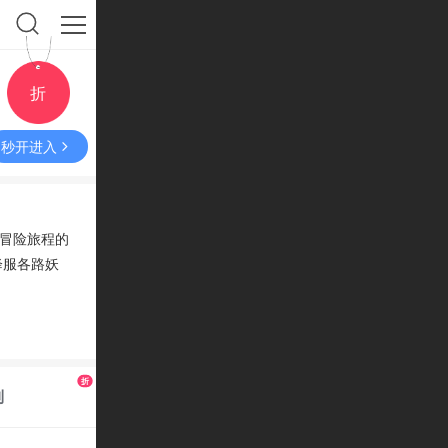
折
秒开进入
与冒险旅程的
降服各路妖
折
利