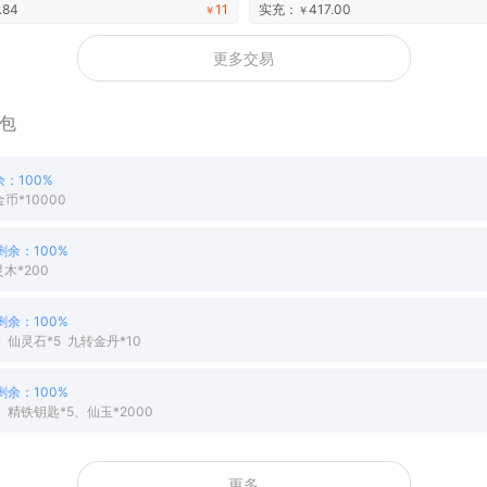
.84
11
实充：
417.00
￥
￥
更多交易
包
余：100%
币*10000
剩余：100%
木*200
剩余：100%
、仙灵石*5 九转金丹*10
剩余：100%
、精铁钥匙*5、仙玉*2000
更多