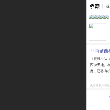
捉
再踏西
《捉妖小队（
西游天地。
魔，还将有
供应商:杭州闪