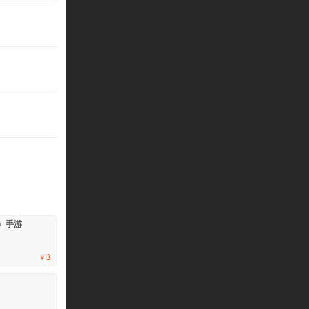
版）手游
3
￥