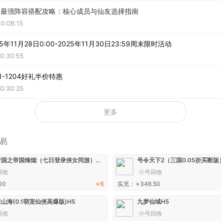
》最强阵容搭配攻略：核心成员与仙友选择指南
0:08:15
年11月28日0:00-2025年11月30日23:59周末限时活动
0:30:55
1-1204好礼半价特惠
0:30:35
更多
易
大秦帝国之帝国烽烟（七日登录侠女同游）手游
号令天下2（三国0.05折买断
回收
小号回收
00
6
实充：
346.50
￥
￥
山海(0.1萌宠仙侠高爆版)H5
九梦仙域H5
回收
小号回收