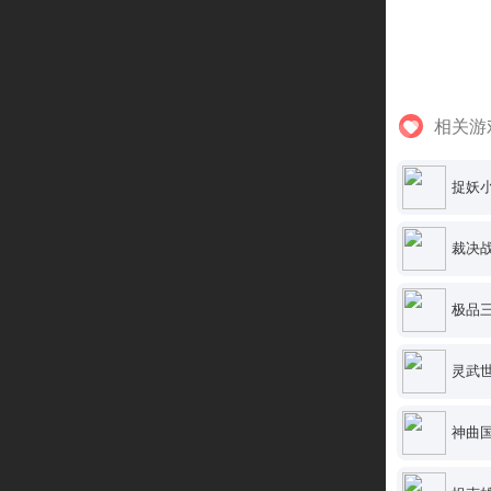
相关游
捉妖小
裁决战
极品三
灵武世
神曲