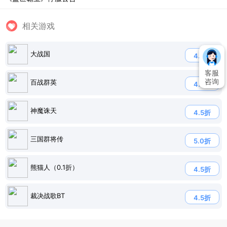
相关游戏
大战国
4.7折
客服
咨询
百战群英
4.7折
神魔诛天
4.5折
三国群将传
5.0折
熊猫人（0.1折）
4.5折
裁决战歌BT
4.5折