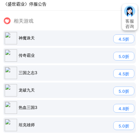
《盛世霸业》停服公告
相关游戏
客服
咨询
神魔诛天
4.5折
传奇霸业
5.0折
三国之志3
4.5折
龙破九天
5.0折
热血三国3
4.8折
坦克雄师
5.0折