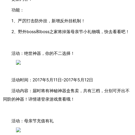
功能：
1、
严厉打击防外挂，新增反外挂机制！
2、
野外
boss和boss之家将掉落母亲节小礼物哦，快去看看吧！
活动：绝世神器，你的不二选择！
活动时间：
2017
年
5
月
11
日
-2017
年
5
月
12
日
活动内容：届时将有神秘神器盒售卖，共有三档，分别可开出不
同阶的神器！
详情请登录游戏查看哦！
活动：母亲节充值有礼