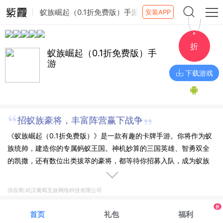
蚁族崛起（0.1折免费版）手游
安装APP
折
蚁族崛起（0.1折免费版）手
游
下载游戏
招蚁族豪将，丰富阵营赢下战争
《蚁族崛起（0.1折免费版）》是一款有趣的卡牌手游。你将作为蚁
族统帅，建造你的专属蚂蚁王国。神机妙算的三国英雄、智勇双全
的凯撒，还有数位出类拔萃的豪将，都等待你招募入队，成为蚁族
中坚！通过资源囤积、城防修建、战力提升，将一方蚁穴壮大成为
兵「蚁」强壮的王国城邦！与百万玩家结盟或是为敌，抵御强敌进
供应商:武汉葡萄互娱网络科技有限公司
攻，联手攻克城池，战无不胜，攻无不取，成为地下世界的霸主！
折
首页
礼包
福利