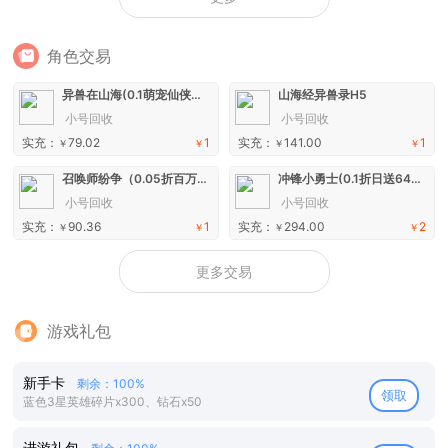
角色交易
异兽在山海(0.1萌宠仙侠高爆版)H5
山海经异兽录H5
小号回收
小号回收
实充：
79.02
1
实充：
141.00
1
￥
￥
￥
￥
召唤师纷争（0.05折百万代金狂潮）H5
冲锋小勇士(0.1折日送648)手游
小号回收
小号回收
实充：
90.36
1
实充：
294.00
2
￥
￥
￥
￥
更多交易
游戏礼包
新手卡
剩余：100%
领取
蓝色3星英雄碎片x300、钻石x50
进游礼包