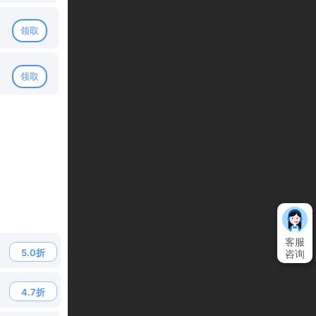
级石【紫】 X 500
限游戏累计消费满1000元
剩余：99%
领取
累充2000礼包
星石密钥【橙】 X 50 传说神兵宝箱【红】 X 1 传说时装宝箱
领取
X 1
限游戏累计消费满2000元
剩余：99%
累充5000礼包
自选打造礼包【红】 X 50 至尊辉光幽冥自选宝箱【粉】 X 3 
宝图【粉】 X 1
限游戏累计消费满5000元
剩余：99%
客服
5.0折
咨询
4.7折