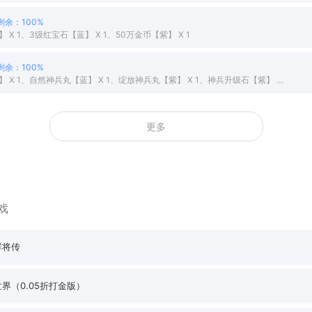
剩余：100%
 X 1、3级红宝石【蓝】 X 1、50万金币【紫】 X 1
剩余：100%
500钻石【橙】 X 1、自然神兵丸【蓝】 X 1、绽放神兵丸【紫】 X 1、神兵升级石【紫】 X 20
更多
戏
群将传
界（0.05折打金版）