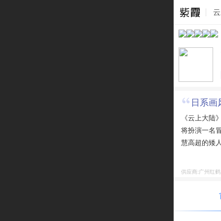
云
日系画
《云上大陆》
将扮演一名
慧高超的矮
勇者竞技场
上大陆的守
供应商:广州红