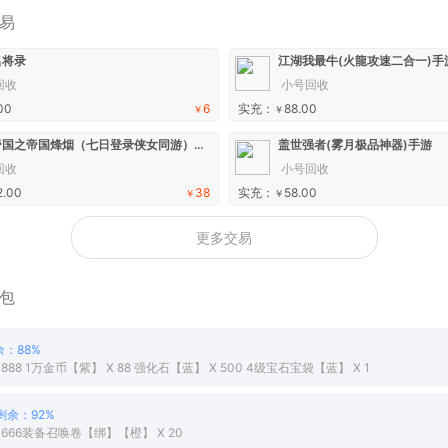
易
名将录
江湖我最牛(火龍攻速二合一)手
回收
小号回收
00
6
实充：
88.00
￥
￥
大秦帝国之帝国烽烟（七日登录侠女同游）手游
盖世强者(雾月极品神器)手游
回收
小号回收
2.00
38
实充：
58.00
￥
￥
更多交易
包
余：88%
888 1万金币【紫】 X 88 强化石【蓝】 X 500 4级宝石宝袋【蓝】 X 1
剩余：92%
 666装备召唤卷【绑】【橙】 X 20