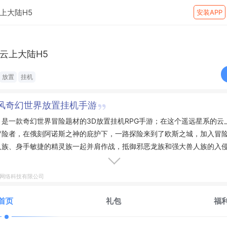
上大陆H5
安装APP
云上大陆H5
放置
挂机
风奇幻世界放置挂机手游
是一款奇幻世界冒险题材的3D放置挂机RPG手游；在这个遥远星系的云
冒险者，在俄刻阿诺斯之神的庇护下，一路探险来到了欧斯之城，加入冒
人族、身手敏捷的精灵族一起并肩作战，抵御邪恶龙族和强大兽人族的入
层层选拔、驯服幼龙、收服坐骑，完成勇者试炼，接受女神的“英雄王者”
护者，守护云上大陆和平！
鹤网络科技有限公司
首页
礼包
福