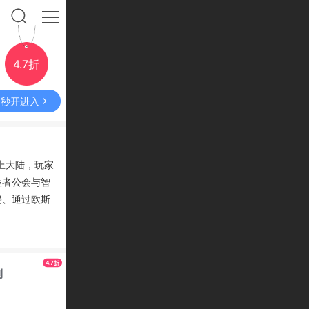
4.7折
秒开进入
上大陆，玩家
险者公会与智
侵、通过欧斯
授勋，成为云
4.7折
利