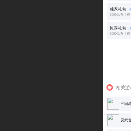
独家礼包
500钻石【橙】
惊喜礼包
相关游
三国
灵武世