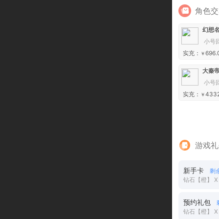
角色交
幻想
小号
实充：
696.
￥
小号
实充：
433
￥
游戏礼
新手卡
剩
钻石【橙】 X 
预约礼包
钻石【橙】 X