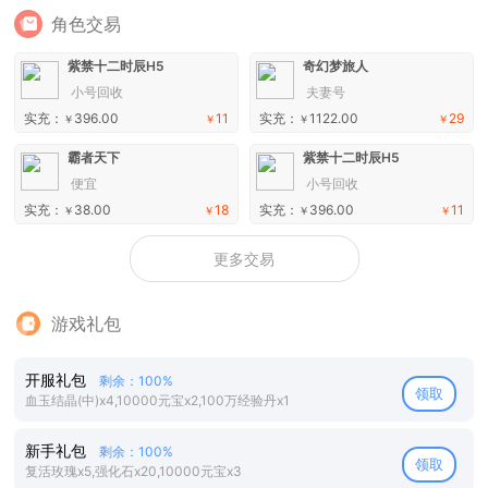
角色交易
紫禁十二时辰H5
奇幻梦旅人
小号回收
夫妻号
实充：
396.00
11
实充：
1122.00
29
￥
￥
￥
￥
霸者天下
紫禁十二时辰H5
便宜
小号回收
实充：
38.00
18
实充：
396.00
11
￥
￥
￥
￥
更多交易
游戏礼包
开服礼包
剩余：100%
领取
血玉结晶(中)x4,10000元宝x2,100万经验丹x1
新手礼包
剩余：100%
领取
复活玫瑰x5,强化石x20,10000元宝x3