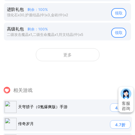
进阶礼包
剩余：100%
领取
强化石x30,护盾结晶(中)x3,金砖(中)x2
高级礼包
剩余：100%
领取
二级攻击魔晶x1,二级生命魔晶x1,符文结晶(中)x5
更多
相关游戏
客服
天穹骄子（0氪爆爽版）手游
4.7折
咨询
传奇岁月
4.7折