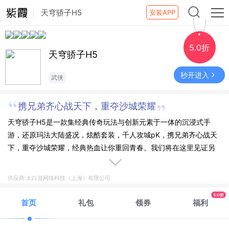
天穹骄子H5
安装APP
5.0折
天穹骄子H5
秒开进入
武侠
携兄弟齐心战天下，重夺沙城荣耀
天穹骄子H5是一款集经典传奇玩法与创新元素于一体的沉浸式手
游，还原玛法大陆盛况，炫酷套装，千人攻城pK，携兄弟齐心战天
下，重夺沙城荣耀，经典热血让你重回青春。我们将在这里见证另
一个您的崛起！
供应商:太白游网络科技（上海）有限公司
5.0折
首页
礼包
领券
福利