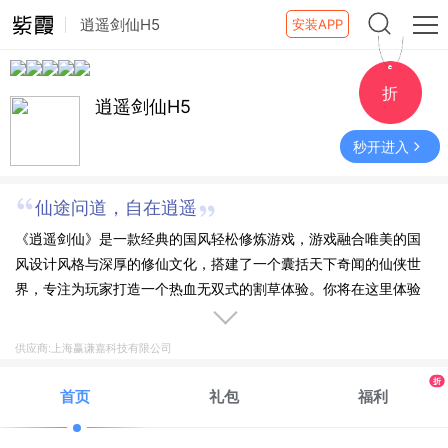
逍遥剑仙H5
安装APP
折
逍遥剑仙H5
秒开进入
仙途问道，自在逍遥
《逍遥剑仙》是一款经典的国风轻松修炼游戏，游戏融合唯美的国
风设计风格与深厚的修仙文化，搭建了一个囊括天下奇闻的仙侠世
界，专注为玩家打造一个热血无双式的割草体验。你将在这里体验
到百般法术的魅力，感受灵兽相伴的热血战斗；通过收集和培养独
特的灵宠，追求实力的提升，多种经典战斗玩法，奇幻的 PVE 副本
供应商:上海赢谦嘉科技有限公司
探索，超酷炫的坐骑系统，助你在灵域中驰骋，飞升天际。
折
首页
礼包
福利