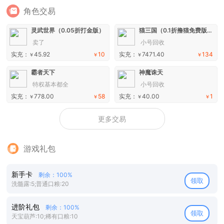
角色交易
灵武世界（0.05折打金版）
猫三国（0.1折撸猫免费版）H5
卖了
小号回收
实充：
45.92
10
实充：
7471.40
134
￥
￥
￥
￥
霸者天下
神魔诛天
特权基本都全
小号回收
实充：
778.00
58
实充：
40.00
1
￥
￥
￥
￥
更多交易
游戏礼包
新手卡
剩余：100%
领取
洗髓露:5;普通口粮:20
进阶礼包
剩余：100%
领取
天宝葫芦:10;稀有口粮:10