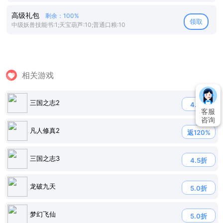
高级礼包
剩余：100%
领取
中级妖兽技能书:1;天宝葫芦:10;普通口粮:10
相关游戏
三国之志2
4.0折
客服
咨询
凡人修真2
返120%
三国之志3
4.5折
龙破九天
5.0折
梦幻飞仙
5.0折