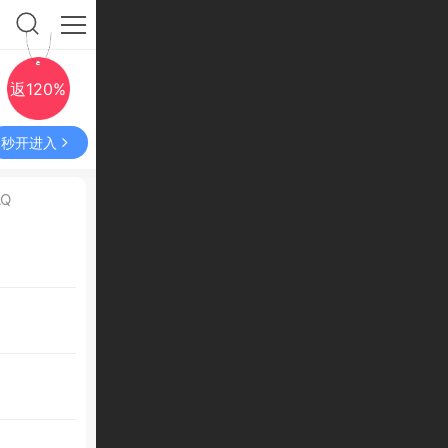
返120%
秒开进入
AQ