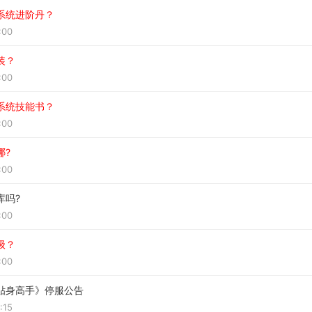
系统进阶丹？
:00
装？
:00
系统技能书？
:00
哪?
:00
库吗?
:00
级？
:00
贴身高手》停服公告
:15