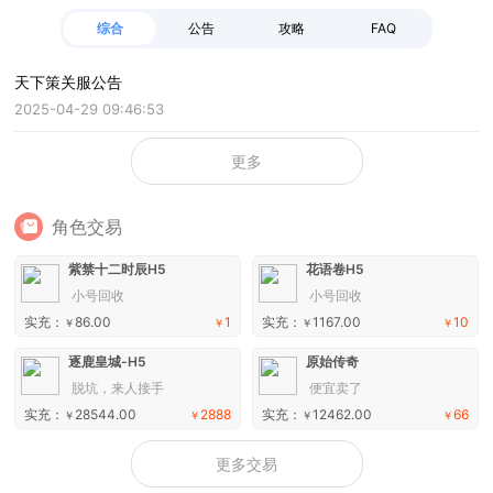
综合
公告
攻略
FAQ
天下策关服公告
2025-04-29 09:46:53
更多
角色交易
紫禁十二时辰H5
花语卷H5
小号回收
小号回收
实充：
86.00
1
实充：
1167.00
10
￥
￥
￥
￥
逐鹿皇城-H5
原始传奇
脱坑，来人接手
便宜卖了
实充：
28544.00
2888
实充：
12462.00
66
￥
￥
￥
￥
更多交易