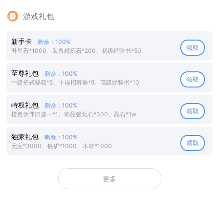
游戏礼包
新手卡
剩余：100%
领取
升星石*1000、装备精炼石*200、初级经验书*50
至尊礼包
剩余：100%
领取
中级招式秘籍*5、十连招募券*5、高级经验书*10
特权礼包
剩余：100%
领取
橙色伙伴四选一*1、饰品强化石*300、晶石*1w
独家礼包
剩余：100%
领取
元宝*3000、铁矿*1000、木材*1000
更多