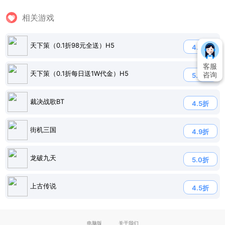
相关游戏
天下策（0.1折98元全送）H5
4.7折
客服
天下策（0.1折每日送1W代金）H5
咨询
5.0折
裁决战歌BT
4.5折
街机三国
4.9折
龙破九天
5.0折
上古传说
4.5折
电脑版
关于我们