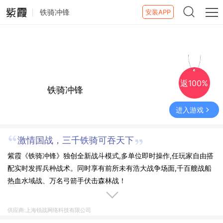
铁骑冲锋
安装APP
返100%
铁骑冲锋
进入游戏
激情国战，三千铁骑可吞天下
紫霞《铁骑冲锋》独创全新战斗模式,多单位即时操作,任玩家自由搭
配实时发挥兵种战术。同时享有前所未有浩大战争场面,千百艘战船
热血水域战、万名弓箭手伏击森林战！
供应商:上海锐战网络科技有限公司