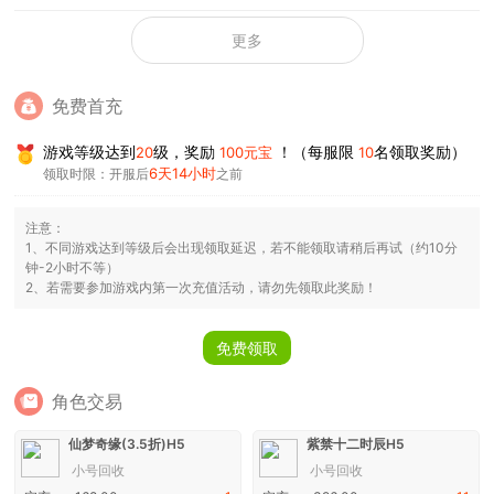
更多
免费首充
游戏等级达到
级，奖励
！（每服限
名领取奖励）
20
100元宝
10
6天14小时
领取时限：开服后
之前
注意：
1、不同游戏达到等级后会出现领取延迟，若不能领取请稍后再试（约10分
钟-2小时不等）
2、若需要参加游戏内第一次充值活动，请勿先领取此奖励！
免费领取
角色交易
仙梦奇缘(3.5折)H5
紫禁十二时辰H5
小号回收
小号回收