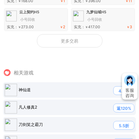
实充：
168.00
1
实充：
396.00
11
￥
￥
￥
￥
云上契约H5
九梦仙域H5
小号回收
小号回收
实充：
273.00
2
实充：
417.00
3
￥
￥
￥
￥
更多交易
相关游戏
神仙道
客服
4.8折
咨询
凡人修真2
返120%
刀剑笑之霸刀
5.5折