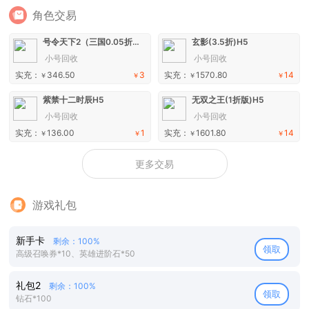
角色交易
号令天下2（三国0.05折买断版）手游
玄影(3.5折)H5
小号回收
小号回收
实充：
346.50
3
实充：
1570.80
14
￥
￥
￥
￥
紫禁十二时辰H5
无双之王(1折版)H5
小号回收
小号回收
实充：
136.00
1
实充：
1601.80
14
￥
￥
￥
￥
更多交易
游戏礼包
新手卡
剩余：100%
领取
高级召唤券*10、英雄进阶石*50
礼包2
剩余：100%
领取
钻石*100