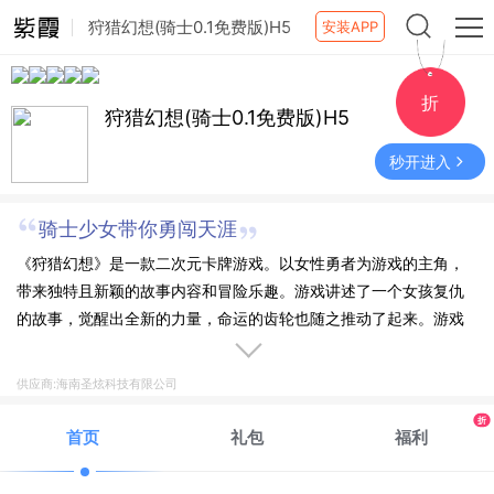
狩猎幻想(骑士0.1免费版)H5
安装APP
折
狩猎幻想(骑士0.1免费版)H5
秒开进入
骑士少女带你勇闯天涯
《狩猎幻想》是一款二次元卡牌游戏。以女性勇者为游戏的主角，
带来独特且新颖的故事内容和冒险乐趣。游戏讲述了一个女孩复仇
的故事，觉醒出全新的力量，命运的齿轮也随之推动了起来。游戏
的剧情故事内容非常出色，人物设定方面也十分新颖，带来了十分
独特的角色扮演游戏乐趣，喜欢日系幻想风格故事的玩家，一定不
供应商:海南圣炫科技有限公司
要错过这款游戏了。
折
首页
礼包
福利