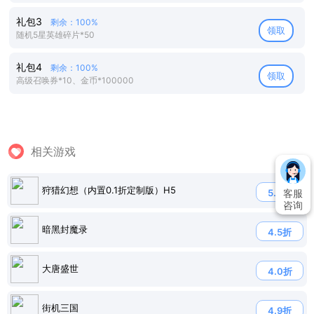
礼包3
剩余：100%
领取
随机5星英雄碎片*50
礼包4
剩余：100%
领取
高级召唤券*10、金币*100000
相关游戏
狩猎幻想（内置0.1折定制版）H5
5.0折
客服
咨询
暗黑封魔录
4.5折
大唐盛世
4.0折
街机三国
4.9折