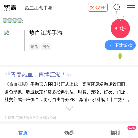
热血江湖手游
安装APP
6.0折
热血江湖手游
下载游戏
动作
回合
青春热血，再续江湖！
《热血江湖》手游官方怀旧服正式上线，高度还原端游场景画面、
角色形象、职业设定和诸多经典玩法。时装、宠物、好友、门派，
社交养成一应俱全，更可自由野外PK，激情正邪对战！十年热江，
初心不忘！青春热血，再续江湖！
供应商:芜湖快游网络科技有限公司
6.0折
首页
领券
福利