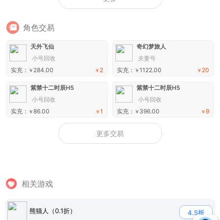
角色交易
天外飞仙
奇幻梦旅人
小号回收
夫妻号
实充：
284.00
2
实充：
1122.00
20
￥
￥
￥
￥
紫禁十二时辰H5
紫禁十二时辰H5
小号回收
小号回收
实充：
86.00
1
实充：
396.00
9
￥
￥
￥
￥
更多交易
相关游戏
熊猫人（0.1折）
4.5折