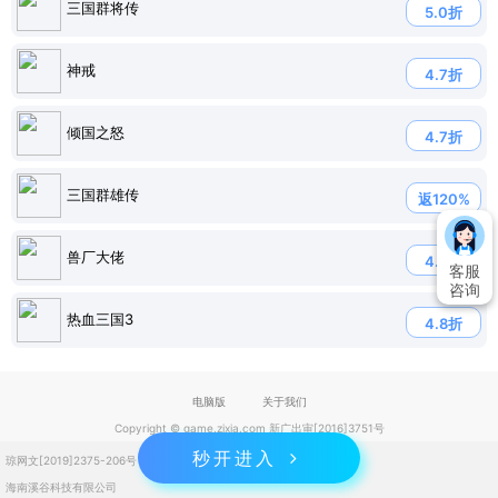
三国群将传
5.0折
神戒
4.7折
倾国之怒
4.7折
三国群雄传
返120%
兽厂大佬
4.7折
客服
咨询
热血三国3
4.8折
电脑版
关于我们
Copyright © game.zixia.com 新广出审[2016]3751号
秒开进入
琼网文[2019]2375-206号
琼ICP备2023004832号
海南溪谷科技有限公司