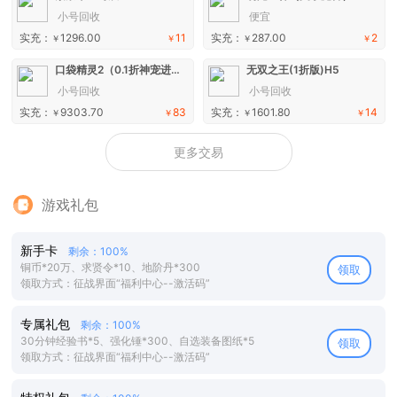
小号回收
便宜
实充：
1296.00
11
实充：
287.00
2
￥
￥
￥
￥
口袋精灵2（0.1折神宠进化）手游
无双之王(1折版)H5
小号回收
小号回收
实充：
9303.70
83
实充：
1601.80
14
￥
￥
￥
￥
更多交易
游戏礼包
新手卡
剩余：100%
铜币*20万、求贤令*10、地阶丹*300
领取
领取方式：征战界面“福利中心--激活码”
专属礼包
剩余：100%
30分钟经验书*5、强化锤*300、自选装备图纸*5
领取
领取方式：征战界面“福利中心--激活码”