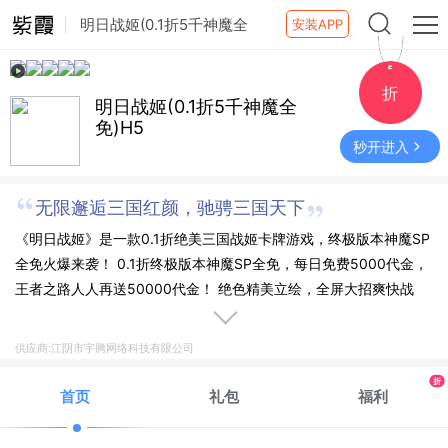
明日战姬(0.1折5千神魔全
安装APP
免)H5
折
明日战姬(0.1折5千神魔全
免)H5
秒开进入
无限邂逅三国红颜，驰骋三国天下
《明日战姬》是一款0.1折绝美三国战姬卡牌游戏，终极版本神魔SP
全免火爆来袭！ 0.1折终极版本神魔SP全免，每日免费5000代金，
王者之路人人再送50000代金！ 绝色精美立绘，全屏大招爽快战
斗、全新版本福利升级、全新体验神魔全免！ 坐拥高颜值美少女神
将，享视觉盛宴；无限邂逅三国红颜，驰骋三国天下！
供应商:江阴市宇腾网络科技有限公司
折
首页
礼包
福利