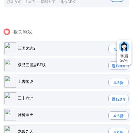
领取方式：主界面---福利大厅---礼包CDK
相关游戏
三国之志2
4.0折
客服
咨询
极品三国志BT版
返120%
上古传说
4.5折
三十六计
返120%
神魔诛天
4.5折
龙破九天
5.0折