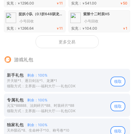
实充：
1296.00
11
实充：
541.00
50
￥
￥
￥
￥
捉妖小队（0.1折648驯龙免费版）H5
紫禁十二时辰H5
小号回收
小号回收
实充：
1266.64
11
实充：
104.00
1
￥
￥
￥
￥
更多交易
游戏礼包
新手礼包
剩余：100%
开天斩*1、逐日剑法*1、龙渊*1
领取
领取方式：主界面---福利大厅---礼包CDK
专属礼包
剩余：100%
元宝*88888、法则碎片*88、时装碎片*88
领取
领取方式：主界面---福利大厅---礼包CDK
独家礼包
剩余：100%
天外陨石*8、生命种子*10、称号卷*10
领取