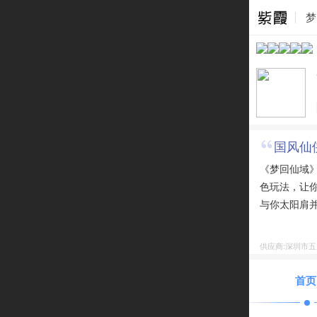
梦
国风仙
《梦回仙域
色玩法，让
与你太阳肩
路就在你脚
供应商:深圳市
首页