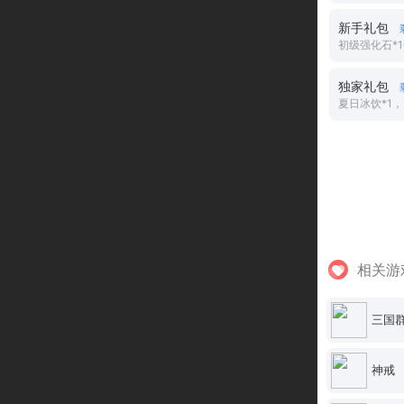
新手礼包
初级强化石*1
独家礼包
夏日冰饮*1，
相关游
三国
神