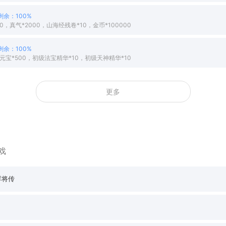
剩余：100%
0，真气*2000，山海经残卷*10，金币*100000
剩余：100%
元宝*500，初级法宝精华*10，初级天神精华*10
更多
戏
群将传
戒