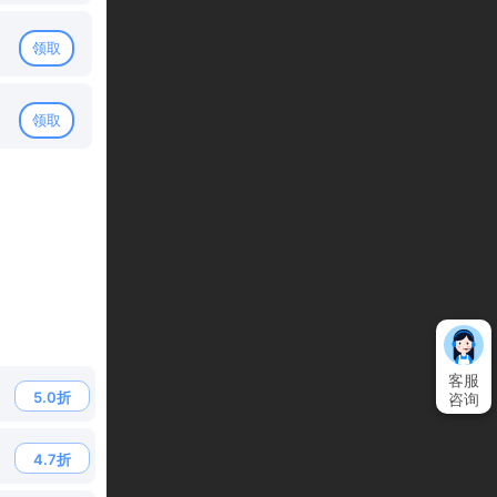
领取
领取
客服
5.0折
咨询
4.7折