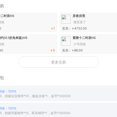
易
二时辰H5
异兽洪荒
回收
便宜卖了
0
1
实充：
4732.00
￥
￥
约(0.1折免单版)H5
紫禁十二时辰H5
回收
小号回收
30
3
实充：
86.00
￥
￥
更多交易
包
剩余：100%
0，初级法宝精华*10，噬血法珠*1，金币*100000
剩余：100%
5，初级羽翼精华*15，翠灵翎羽*1，金币*100000