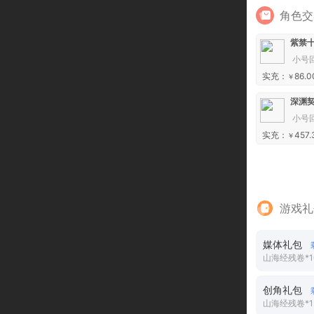
角色交
紫禁十
小号
实充：
86.0
￥
深渊契
小号
实充：
457.
￥
游戏礼
媒体礼包
山海经残卷*1
创角礼包
山海经残卷*1