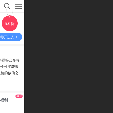
5.0折
秒开进入
争霸等众多特
种个性坐骑来
激情的修仙之
5.0折
福利