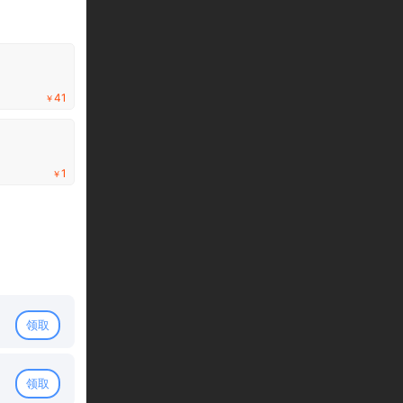
黄金礼包
初级宠物口粮*10，初级天神元魄*10，坐骑进阶丹*10，初级
*10，初级羽翼精华*10，初级净瓶仙露*,4，山海经残卷*20
限关注微信微游戏公众号领取
剩余：100%
41
￥
白银礼包
山海经残卷*15,初级天神元魄*15,初级宠物口粮*10,绑玉*50,元
剩余：100%
1
￥
铂金礼包
1级红晶石*15,1级蓝晶石*15,初级羽翼精华*5,绑玉*50,元宝*3
剩余：100%
领取
领取