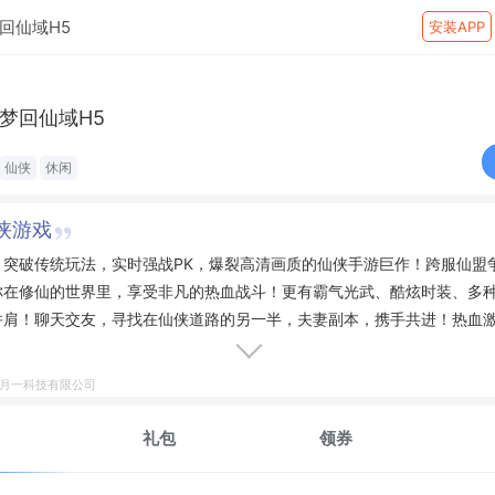
回仙域H5
安装APP
梦回仙域H5
仙侠
休闲
侠游戏
》突破传统玩法，实时强战PK，爆裂高清画质的仙侠手游巨作！跨服仙盟
你在修仙的世界里，享受非凡的热血战斗！更有霸气光武、酷炫时装、多
并肩！聊天交友，寻找在仙侠道路的另一半，夫妻副本，携手共进！热血
下，向前就可成就一段修仙传奇！
五月一科技有限公司
礼包
领券