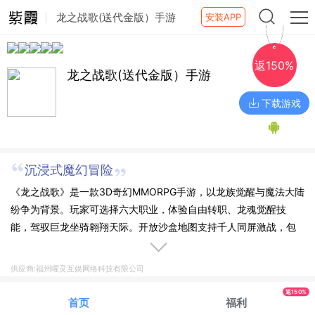
龙之战歌(送代金版）手游
安装APP
返150%
龙之战歌(送代金版）手游
下载游戏
沉浸式魔幻冒险
《龙之战歌》是一款3D奇幻MMORPG手游，以龙族觉醒与魔法大陆
纷争为背景。玩家可选择六大职业，体验自由转职、龙魂觉醒技
能，驾驭巨龙坐骑翱翔天际。开放沙盒地图支持千人同屏激战，包
含跨服竞技、公会争霸等玩法。游戏融入自由交易、装备打造及社
交婚恋系统，搭配电影级画质与动态天气，打造沉浸式魔幻冒险世
供应商:福州曜灵互娱网络科技有限公司
界。即刻加入，书写属于你的龙裔传奇！
返150%
首页
福利