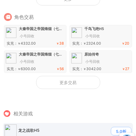
角色交易
大秦帝国之帝国烽烟（七日登录侠女同游）手游
千鸟飞绝H5
小号回收
小号回收
实充：
4332.00
38
实充：
2324.00
20
￥
￥
￥
￥
大秦帝国之帝国烽烟（七日登录侠女同游）手游
原始传奇
小号回收
小号回收
实充：
6300.00
56
实充：
3042.00
27
￥
￥
￥
￥
更多交易
相关游戏
龙之战歌H5
5.0折