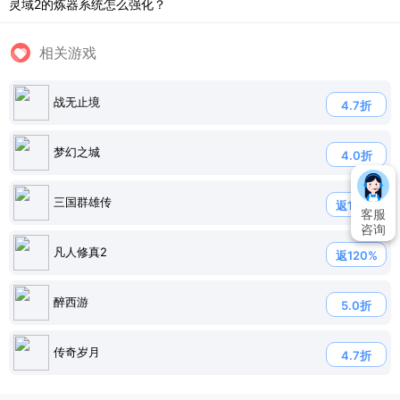
灵域2的炼器系统怎么强化？
相关游戏
战无止境
4.7折
梦幻之城
4.0折
三国群雄传
返120%
客服
咨询
凡人修真2
返120%
醉西游
5.0折
传奇岁月
4.7折