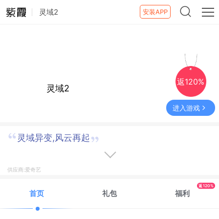
灵域2
安装APP
返120%
灵域2
进入游戏
灵域异变,风云再起
供应商:爱奇艺
返120%
首页
礼包
福利