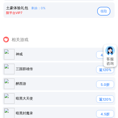
土豪体验礼包
剩余：0%
领取
限平台VIP7
相关游戏
神戒
4.7折
客服
咨询
三国群雄传
返120%
醉西游
5.0折
暗黑大天使
返120%
暗黑封魔录
4.5折