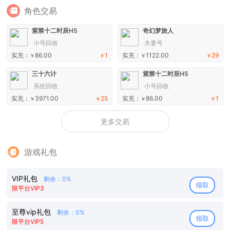
角色交易
紫禁十二时辰H5
奇幻梦旅人
小号回收
夫妻号
实充：
86.00
1
实充：
1122.00
29
￥
￥
￥
￥
三十六计
紫禁十二时辰H5
系统回收
小号回收
实充：
3971.00
25
实充：
86.00
1
￥
￥
￥
￥
更多交易
游戏礼包
VIP礼包
剩余：0%
领取
限平台VIP3
至尊vip礼包
剩余：0%
领取
限平台VIP5