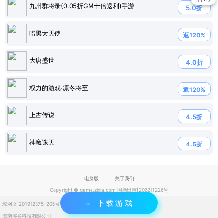
九州群将录(0.05折GM十倍返利)手游
5.0折
暗黑大天使
返120%
大唐盛世
4.0折
权力的游戏·凛冬将至
返120%
上古传说
4.5折
神魔诛天
4.5折
电脑版
关于我们
Copyright © game.zixia.com 国新出审[2022]1226号
下载游戏
琼网文[2019]2375-206号
琼ICP备2023004832号
海南溪谷科技有限公司