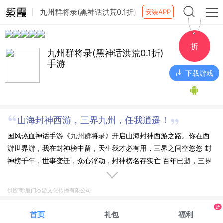
九州群将录(黑神话洪荒0.1折)
安装APP
手游
折
九州群将录(黑神话洪荒0.1折)
手游
下载游戏
山海封神西游，三界九州，任我逍遥！
国风热血神话手游《九州群将录》开启山海封神西游之路。你在西
游世界游，我在封神榜中留，天生我才必有用，三界之间空悠悠 封
神榜千年，世事变迁，众心浮动，封神榜名存实亡 百年已逝，三界
依然如故，西行真经未能给予众生极乐。 天罡涣散，异兽崛起，蠢
蠢欲动 世界的芸芸众生，诡异的风云，沁骨的雨雪，这妖怪诡谲，
供应商:厦门杰游文化传播有限公司
人心惶惶…… 一个关于抗争与成长的新神话故事就此拉开序幕，是
折
抉择是屈服。是睿智是愚弄，是永生还是堕落，皆在你的一念之
首页
礼包
福利
间。