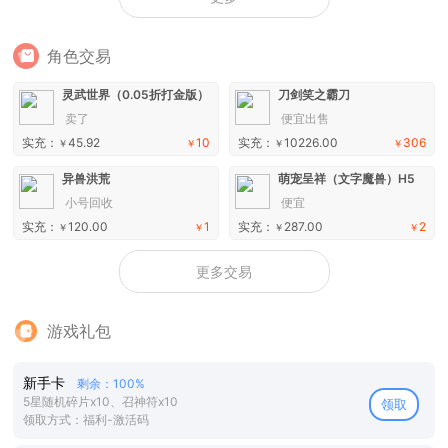
角色交易
灵武世界（0.05折打金版）
刀剑笑之霸刀
卖了
便宜出售
实充：
45.92
10
实充：
10226.00
306
￥
￥
￥
￥
异兽洪荒
萌宠呈祥（文字魔兽）H5
小号回收
便宜
实充：
120.00
1
实充：
287.00
2
￥
￥
￥
￥
更多交易
游戏礼包
新手卡
剩余：100%
5星随机碎片x10、召神符x10
领取
领取方式：福利-激活码