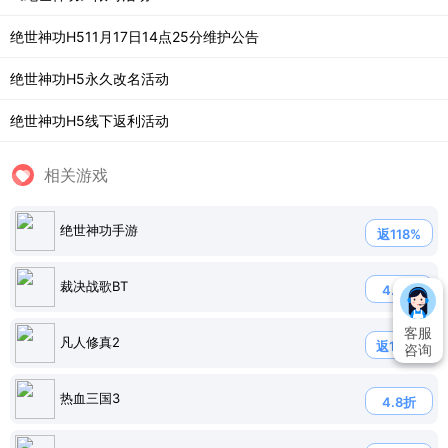
绝世神功H511月17日14点25分维护公告
绝世神功H5永久改名活动
绝世神功H5线下返利活动
相关游戏
绝世神功手游
返118%
裁决战歌BT
4.5折
客服
凡人修真2
返120%
咨询
热血三国3
4.8折