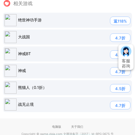
相关游戏
绝世神功手游
返118%
大战国
4.7折
神戒BT
4.5折
客服
咨询
神戒
4.7折
熊猫人（0.1折）
4.5折
战无止境
4.7折
电脑版
关于我们
Copyright © game.zixia.com 文网游备字〔2017〕Ｍ-RPG 0675 号