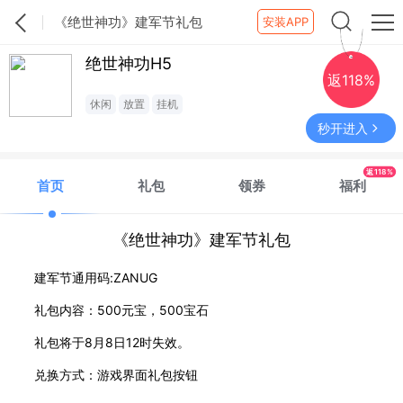
《绝世神功》建军节礼包
安装APP
绝世神功H5
返118%
休闲
放置
挂机
秒开进入
返118%
首页
礼包
领券
福利
《绝世神功》建军节礼包
建军节通用码:ZANUG
礼包内容：500元宝，500宝石
礼包将于8月8日12时失效。
兑换方式：游戏界面礼包按钮