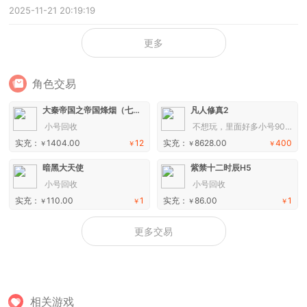
2025-11-21 20:19:19
更多
角色交易
大秦帝国之帝国烽烟（七日登录侠女同游）手游
凡人修真2
小号回收
不想玩，里面好多小号90+以上
实充：
1404.00
12
实充：
8628.00
400
￥
￥
￥
￥
暗黑大天使
紫禁十二时辰H5
小号回收
小号回收
实充：
110.00
1
实充：
86.00
1
￥
￥
￥
￥
更多交易
相关游戏