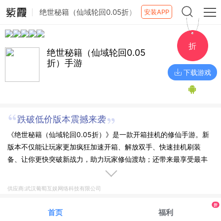
绝世秘籍（仙域轮回0.05折）
安装APP
手游
折
绝世秘籍（仙域轮回0.05
折）手游
下载游戏
跌破低价版本震撼来袭
《绝世秘籍（仙域轮回0.05折）》是一款开箱挂机的修仙手游。新
版本不仅能让玩家更加疯狂加速开箱、解放双手、快速挂机刷装
备、让你更快突破新战力，助力玩家修仙渡劫；还带来最享受最丰
富的收集体验，仙宠、妖灵，双修、功法、心法等多种特色玩法应
有尽有；0.05折版本会让各位修炼者更加自由的在游戏内无限开
供应商:武汉葡萄互娱网络科技有限公司
箱、轻松修仙。
折
首页
福利