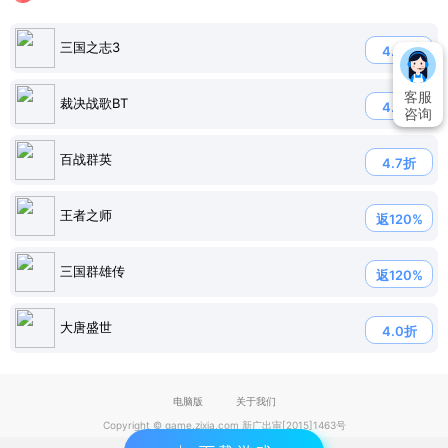
三国之志3
4.5折
客服
裁决战歌BT
4.5折
咨询
百战群英
4.7折
王者之师
返120%
三国群雄传
返120%
大唐盛世
4.0折
电脑版
关于我们
Copyright © game.zixia.com 新广出审[2015]1463号