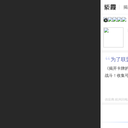
揭
为了联
《揭开卡牌
战斗！收集
供应商:杭州闪