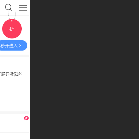
折
秒开进入
下展开激烈的
折