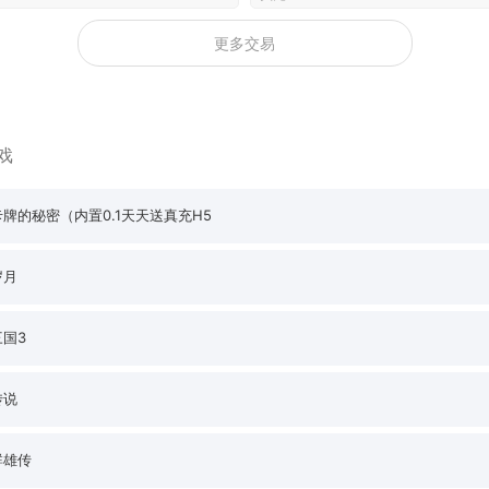
更多交易
戏
牌的秘密（内置0.1天天送真充H5
岁月
国3
传说
群雄传