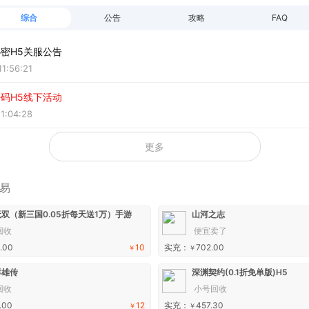
综合
公告
攻略
FAQ
密H5关服公告
1:56:21
码H5线下活动
1:04:28
更多
易
双（新三国0.05折每天送1万）手游
山河之志
回收
便宜卖了
.00
10
实充：
702.00
￥
￥
群雄传
深渊契约(0.1折免单版)H5
回收
小号回收
.00
12
实充：
457.30
￥
￥