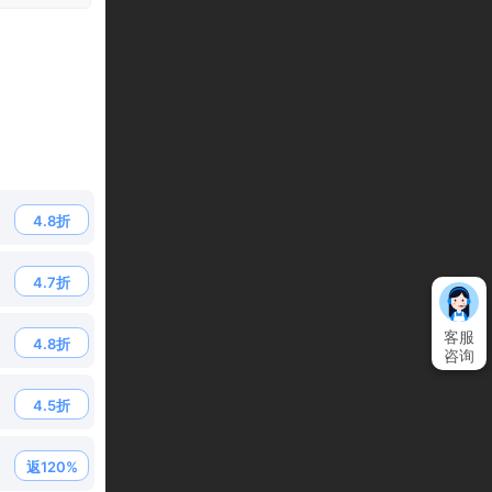
25%
50
30%
10
充值折扣：折
充值直接折，没套路，更省钱！
VIP返利
4.8折
VIP等级越高，额外获得的返利越多，最高可以获得充值额度1
VIP等级
所需充值(元)
4.7折
VIP1
100
客服
4.8折
咨询
VIP2
200
VIP3
500
4.5折
VIP4
1000
返120%
VIP5
2000