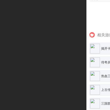
相关游
揭开卡
传奇
热血三
上古
三国