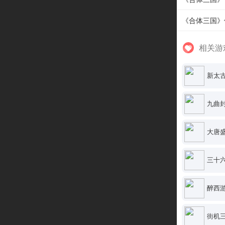
《合体三国》
相关游
新太
九曲
大唐
三十
醉西
街机