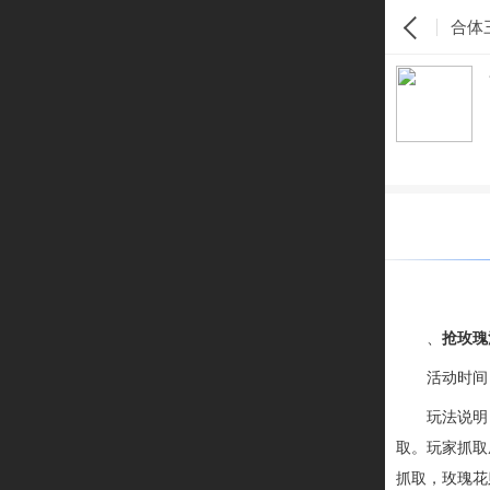
合体三
、
抢玫瑰
活动时间
玩法说明
取
。
玩家
抓取
抓取，玫瑰花