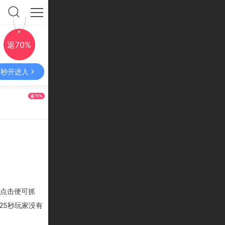
返70%
秒开进入
返70%
点击便可抓
25
秒
玩家没有