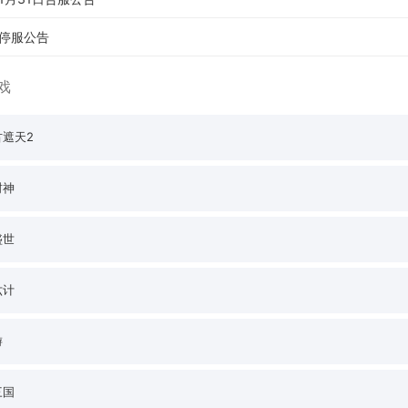
停服公告
戏
古遮天2
封神
盛世
六计
游
三国