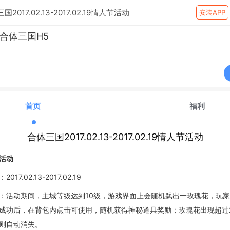
国2017.02.13-2017.02.19情人节活动
安装APP
合体三国H5
首页
福利
合体三国2017.02.13-2017.02.19情人节活动
活动
：
2017.02.13-2017.02.19
：
活动期间，
主城等级达到
10级，游戏
界面上
会随机
飘
出
一
玫瑰花，
玩家
成功后，在背包
内
点击可
使用
，随机获得
神秘
道具奖励
；玫瑰花
出现超过
则自动消失。