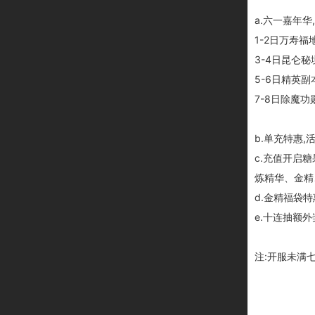
a.六一嘉年
1-2日万寿福
3-4日昆仑
5-6日精英
7-8日除魔功
b.单充特惠
c.充值开启
炼精华、金精
d.金精福袋
e.十连抽额
注:开服未满