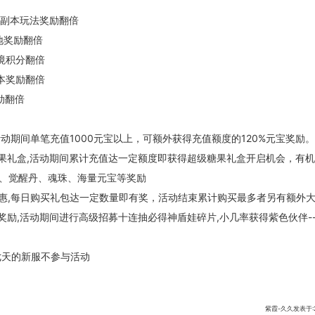
华,副本玩法奖励翻倍
地奖励翻倍
秘境积分翻倍
副本奖励翻倍
勋翻倍
,活动期间单笔充值1000元宝以上，可额外获得充值额度的120%元宝奖励。
糖果礼盒,活动期间累计充值达一定额度即获得超级糖果礼盒开启机会，有
、觉醒丹、魂珠、海量元宝等奖励
特惠,每日购买礼包达一定数量即有奖，活动结束累计购买最多者另有额外
外奖励,活动期间进行高级招募十连抽必得神盾娃碎片,小几率获得紫色伙伴-
七天的新服不参与活动
紫霞-久久发表于:201