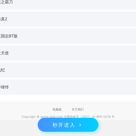
笑之霸刀
真2
国志BT版
大天使
战纪
群雄传
电脑版
关于我们
Copyright © game.zixia.com 文网游备字〔2017〕Ｍ-RPG 0278 号
秒开进入