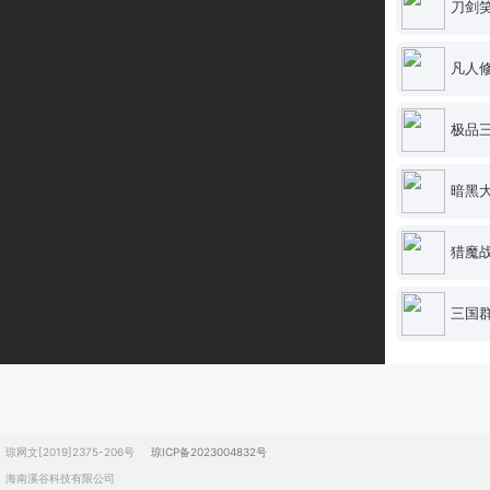
刀剑
凡人修
极品三
暗黑
猎魔
三国
琼网文[2019]2375-206号
琼ICP备2023004832号
海南溪谷科技有限公司