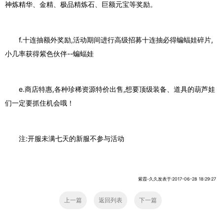
神炼精华、金精、极品精炼石、巨额元宝等奖励。
f.十连抽额外奖励,活动期间进行高级招募十连抽必得蝙蝠娃碎片,
小几率获得紫色伙伴--蝙蝠娃
e.商店特惠,各种珍稀资源特价出售,想要顶级装备、道具的葫芦娃
们一定要抓住机会哦！
注:开服未满七天的新服不参与活动
紫霞-久久发表于:2017-06-28 18:29:27
上一篇
返回列表
下一篇