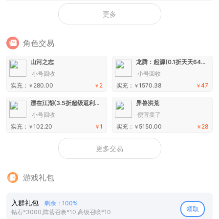
更多
角色交易
山河之志
龙腾：起源(0.1折天天648)手游
小号回收
小号回收
实充：
280.00
2
实充：
1570.38
47
￥
￥
￥
￥
漂在江湖(3.5折超级返利版)H5
异兽洪荒
小号回收
便宜卖了
实充：
102.20
1
实充：
5150.00
28
￥
￥
￥
￥
更多交易
游戏礼包
入群礼包
剩余：100%
领取
钻石*3000,阵营召唤*10,高级召唤*10