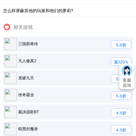
怎么样屏蔽其他的玩家和他们的萝莉?
相关游戏
三国群将传
5.0折
凡人修真2
返120%
龙破九天
5.0折
客服
咨询
传奇霸业
5.0折
裁决战歌BT
4.5折
暗黑封魔录
4.5折