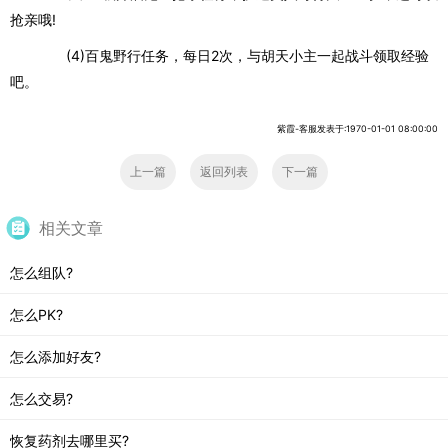
抢亲哦
!
(4)
百鬼野行任务，每日
2
次，与胡天小主一起战斗领取经验
吧。
紫霞-客服发表于:1970-01-01 08:00:00
上一篇
返回列表
下一篇
相关文章
怎么组队?
怎么PK?
怎么添加好友?
怎么交易?
恢复药剂去哪里买?