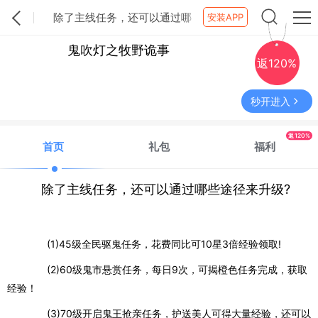
除了主线任务，还可以通过哪
安装APP
些途径来升级?
鬼吹灯之牧野诡事
返120%
秒开进入
返120%
首页
礼包
福利
除了主线任务，还可以通过哪些途径来升级?
(1)45
级全民驱鬼任务，花费同比可
10
星
3
倍经验领取
!
(2)60
级鬼市悬赏任务，每日
9
次，可揭橙色任务完成，获取
经验！
(3)70
级开启鬼王抢亲任务，护送美人可得大量经验，还可以