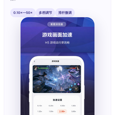
0.10×—50×
多档调节
滑杆微调