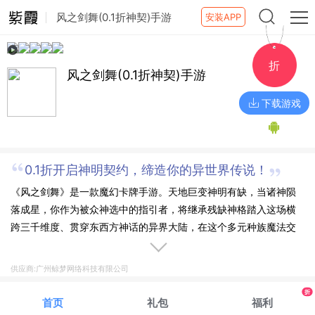
风之剑舞(0.1折神契)手游
安装APP
折
风之剑舞(0.1折神契)手游
下载游戏
0.1折开启神明契约，缔造你的异世界传说！
《风之剑舞》是一款魔幻卡牌手游。天地巨变神明有缺，当诸神陨
落成星，你作为被众神选中的指引者，将继承残缺神格踏入这场横
跨三千维度、贯穿东西方神话的异界大陆，在这个多元种族魔法交
织的世界里重塑秩序！ 在这里，常胜将军赵子龙的龙胆亮银枪尖迸
发的星芒能冻结时间之河；战争女神雅典娜能与东方仙术共鸣，魔
供应商:广州鲸梦网络科技有限公司
王撒旦与齐天大圣孙悟空在时空展开维度战争。 他们都将成为你麾
折
下最强战力，改写诸神黄昏的史诗由你执笔，此刻，觉醒神格，撕
首页
礼包
福利
裂时空，以凡人之躯点燃全息魔幻世界的终极狂想盛宴，风之剑舞