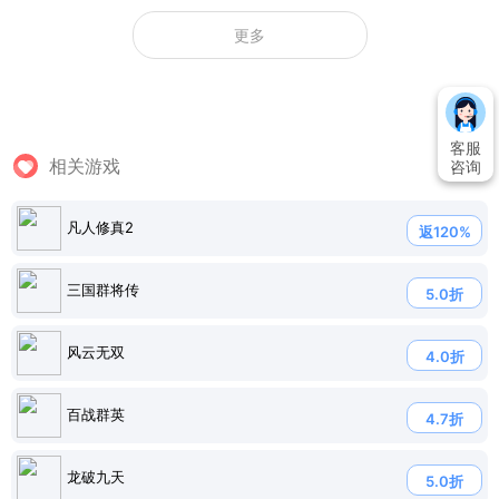
更多
客服
相关游戏
咨询
凡人修真2
返120%
三国群将传
5.0折
风云无双
4.0折
百战群英
4.7折
龙破九天
5.0折