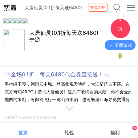
大唐仙灵(0.1折每天送6480)
安装APP
手游
折
大唐仙灵(0.1折每天送6480)
手游
下载游戏
全场0.1折，每天6480代金券直接送！
手持绿玉琴，朝别云中城。登高壮观天地间，大江茫茫去不还。在
东方奇幻ARPG手游《大唐仙灵》这片广袤绚丽的大陆，你不会受到
地图的限制，可御剑飞行一览山河湖泊，也可畅游江海寻觅交通捷
径；可以与志同道合的同伴、相见恨晚的红颜知己携手共游天地
间，与此同时还能在游历途中前往各种秘境探险，一起寻求大机
供应商:广州鑫游网络科技有限公司
缘。除了亲朋好友，神将也是必不可少的伙伴，各种各种帅哥美女
折
的神将可盐可甜，是你修仙路上协同作战的好伙伴。
首页
礼包
福利