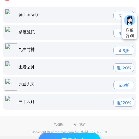
神曲国际版
5.0折
客服
猎魔战纪
4.7折
咨询
九曲封神
4.5折
王者之师
返120%
龙破九天
5.0折
三十六计
返120%
电脑版
关于我们
Copyright © game.zixia.com 新广出审[2017]4566号