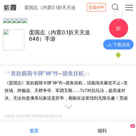
蛋国志（内置0.1折天天送
安装APP
648）手游
折
蛋国志（内置0.1折天天送
648）手游
下载游戏
首款贱萌卡牌“神”作~摸鱼挂机
《蛋国志》首款贱萌卡牌“神”作~摸鱼挂机，试炼闯关爆笑不止~竞
技场、跨服战、天榜争夺、军团互殴……7v7对抗玩法，超高速对
决。无论你是佛系玩家还是肝帝，都能在这里找到无限乐趣！荒诞
画风Q萌可爱，加入军团，和兄弟一起挑战各路高手，从江湖小虾米
不断历练成蛋国霸主。
供应商:长沙市椰子游网络科技有限公司
折
首页
福利