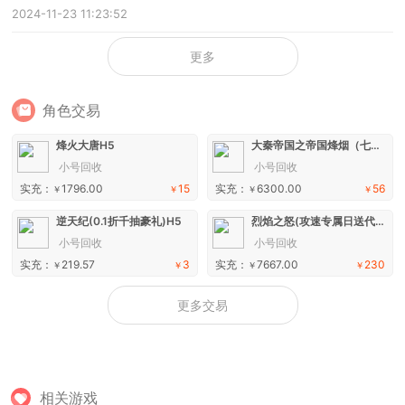
2024-11-23 11:23:52
更多
角色交易
烽火大唐H5
大秦帝国之帝国烽烟（七日登录侠女同游）手游
小号回收
小号回收
实充：
1796.00
15
实充：
6300.00
56
￥
￥
￥
￥
逆天纪(0.1折千抽豪礼)H5
烈焰之怒(攻速专属日送代币)手游
小号回收
小号回收
实充：
219.57
3
实充：
7667.00
230
￥
￥
￥
￥
更多交易
相关游戏