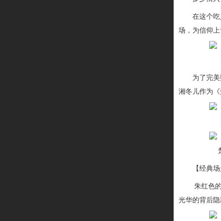
在这个吃
场，为信仰上
【剧
为了完美
湘冬儿作为《
楚乔
【
经典
场
朱红色
光华的背后隐