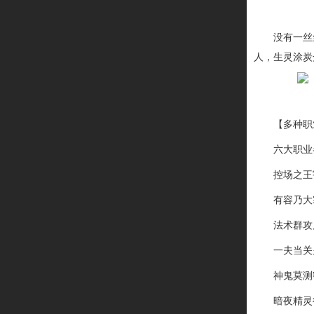
宇
没有一丝
人，生灵涂炭
极
【多种职
六大职业
控场之王
有容乃大
法术群攻
一夫当关
神鬼莫测
暗夜精灵