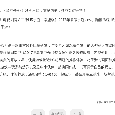
日，《楚乔传H5》利刃出鞘，震撼内测，楚乔等你守护！
》电视剧官方正版H5手游，掌盟软件2017年暑假手游力作。颠覆传统H
》手游！
H5
》是一款由掌盟耗巨资研发，与爱奇艺游戏联合发行的大型多人在线H
景根据湖南卫视2017年暑期巨作《楚乔传》正版授权改编。游戏使用htm
美奂的开放世界，使得游戏接近PC端网游的操作体验，将手游的画面和
在游戏中玩家与楚乔以及剧中小伙伴一起协同作战，书写属于自己的历史
升级、休闲养成，还能够和兄弟好友一起组队，甚至开帮立派来一场帮派
紫霞-小茗发表于:201
上一篇
返回列表
下一篇