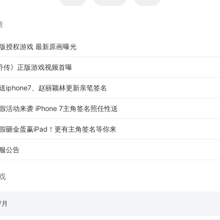
章
版授权游戏 最新原画曝光
乔传》正版游戏视频首曝
iphone7、赵丽颖林更新亲笔签名
活动来袭 iPhone 7主角签名照任性送
假砸金蛋赢iPad！更有主角签名等你来
服公告
戏
岁月