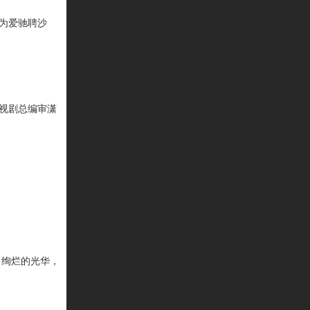
为爱驰聘沙
视剧总编审潇
出绚烂的光华，