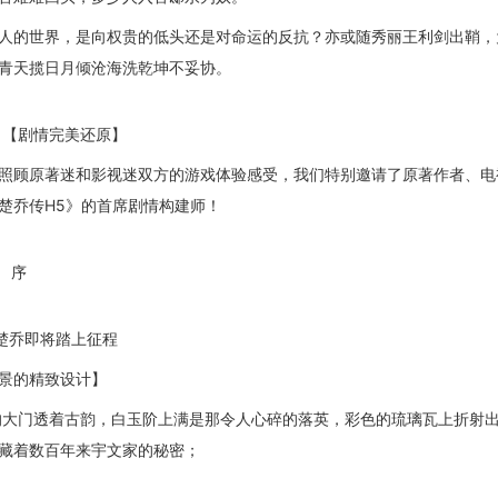
人的世界，是向权贵的低头还是对命运的反抗？亦或随秀丽王利剑出鞘，
青天揽日月倾沧海洗乾坤不妥协。
情完美还原】
照顾原著迷和影视迷双方的游戏体验感受，我们特别邀请了原著作者、电
楚乔传H5》的首席剧情构建师！
序
即将踏上征程
景的精致设计】
的大门透着古韵，白玉阶上满是那令人心碎的落英，彩色的
琉璃瓦
上折射
藏着数百年来宇文家的秘密；