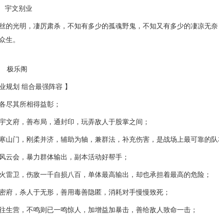
文别业
丝的光明，凄厉肃杀，不知有多少的孤魂野鬼，不知又有多少的凄凉无奈
众生。
乐阁
业规划 组合最强阵容 】
各尽其所相得益彰；
宇文府，善布局，通封印，玩弄敌人于股掌之间；
寒山门，刚柔并济，辅助为轴，兼群法，补充伤害，是战场上最可靠的队
风云会，暴力群体输出，副本活动好帮手；
火雷卫，伤敌一千自损八百，单体最高输出，却也承担着最高的危险；
密府，杀人于无形，善用毒善隐匿，消耗对手慢慢致死；
往生营，不鸣则已一鸣惊人，加增益加暴击，善给敌人致命一击；