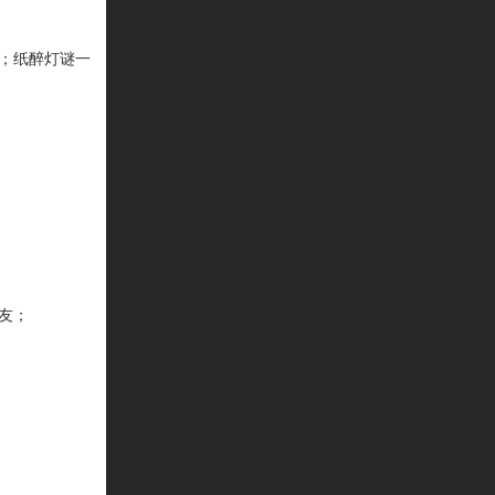
；纸醉灯谜一
友；