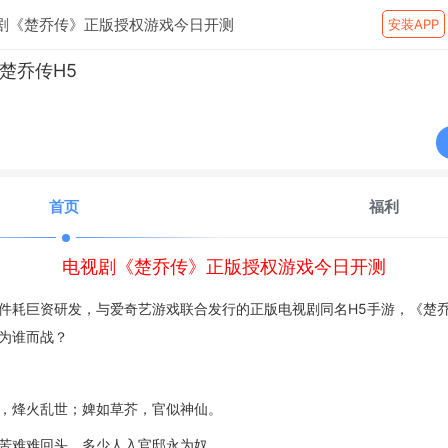
剧《楚乔传》正版授权游戏今日开测
安装APP
楚乔传H5
首页
福利
电视剧《楚乔传》正版授权游戏今日开测
件耗巨资研发，与爱奇艺游戏联合发行的正版电视剧同名H5手游，《
楚乔
为谁而战？
，烽火乱世；婢如草芥，官似神仙。
苦难难回头，多少人入官邸永为奴。