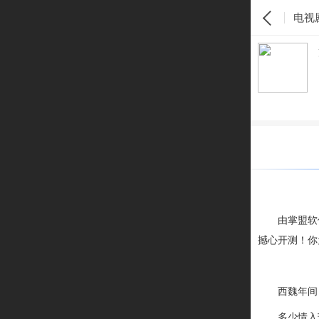
电视
由掌盟软
撼心开测！你
西魏年间
多少情入