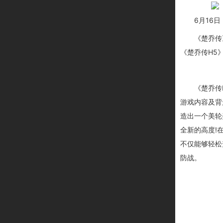
6
月16
《楚乔传
《楚乔传H5
《
楚乔传
游戏内容及背
造出一个美轮
全新的高度!
不仅能够轻松
防战。