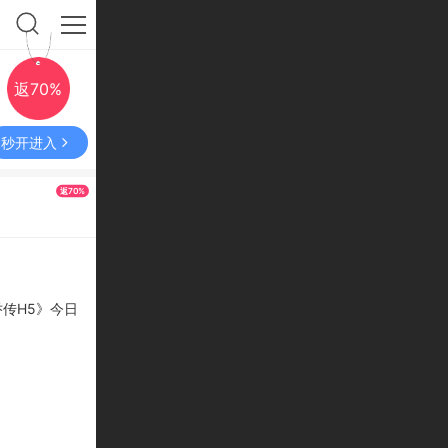
返70%
秒开进入
返70%
传H5
》今日