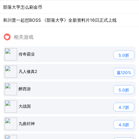
部落大亨怎么刷金币
和川普一起怼BOSS 《部落大亨》全新资料片16日正式上线
相关游戏
传奇霸业
5.0折
凡人修真2
返120%
醉西游
5.0折
大战国
4.7折
九曲封神
4.5折