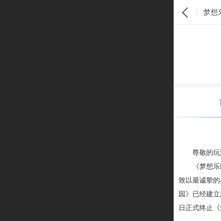
梦想
尊敬的玩
《梦想乐园
致以最诚挚的
园》已经建立
日正式终止《