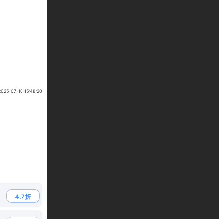
-07-10 15:48:20
4.7折