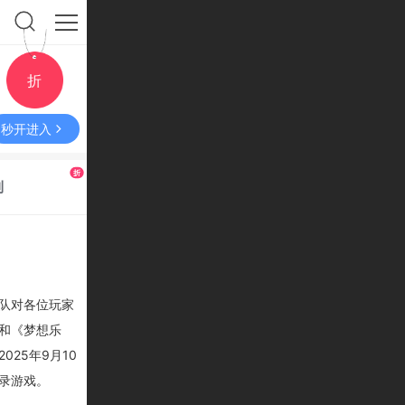
折
秒开进入
折
利
队对各位玩家
和《梦想乐
25年9月10
录游戏。