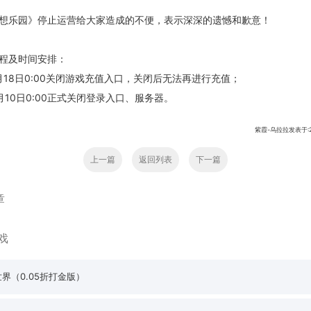
想乐园》停止运营给大家造成的不便，表示深深的遗憾和歉意！
程及时间安排：
7月18日0:00关闭游戏充值入口，关闭后无法再进行充值；
9月10日0:00正式关闭登录入口、服务器。
紫霞-乌拉拉发表于:2025
上一篇
返回列表
下一篇
章
戏
界（0.05折打金版）