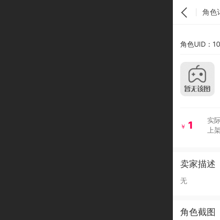
角色
角色UID：10
实际
1
￥
上架
卖家描述
无
角色截图