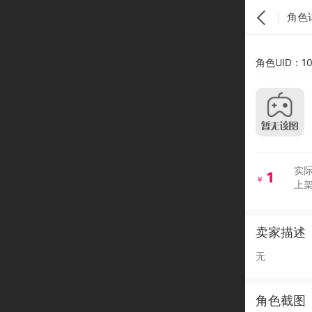
角色
角色UID：10
实际
1
￥
上架
卖家描述
无
角色截图