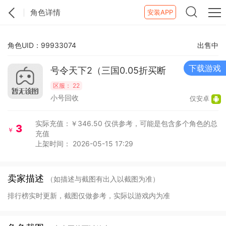
角色详情
安装APP
角色UID：99933074
出售中
下载游戏
号令天下2（三国0.05折买断
版）手游
区服：
22
小号回收
仅安卓
实际充值：￥346.50
仅供参考，可能是包含多个角色的总
3
￥
充值
上架时间： 2026-05-15 17:29
卖家描述
（如描述与截图有出入以截图为准）
排行榜实时更新，截图仅做参考，实际以游戏内为准