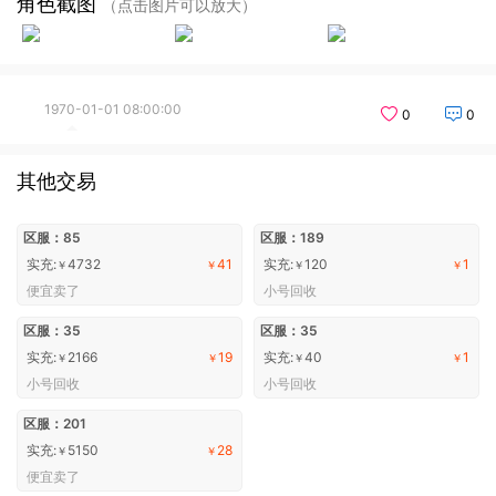
角色截图
（点击图片可以放大）
1970-01-01 08:00:00
0
0
其他交易
区服：85
区服：189
实充:
4732
41
实充:
120
1
￥
￥
￥
￥
便宜卖了
小号回收
区服：35
区服：35
实充:
2166
19
实充:
40
1
￥
￥
￥
￥
小号回收
小号回收
区服：201
实充:
5150
28
￥
￥
便宜卖了