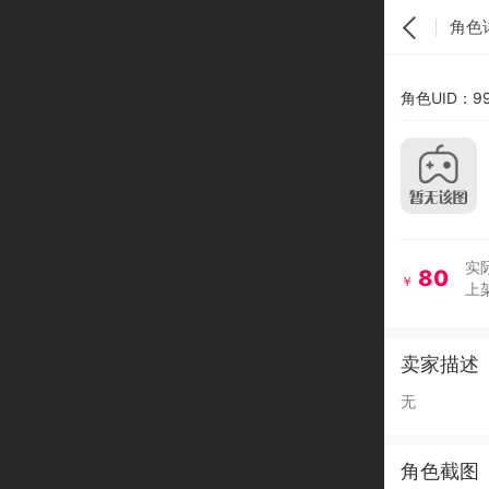
角色
角色UID：99
实际
80
￥
上架
卖家描述
无
角色截图