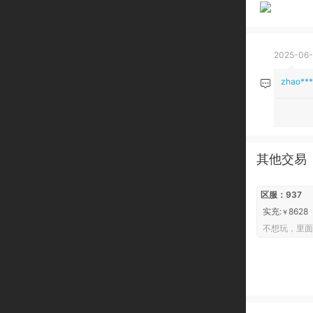
2025-06-
zhao***
其他交易
区服：937
实充:
8628
￥
不想玩，里面