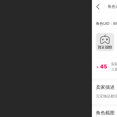
角色
角色UID：86
实际
45
￥
上架
卖家描述
元宝物品都
角色截图