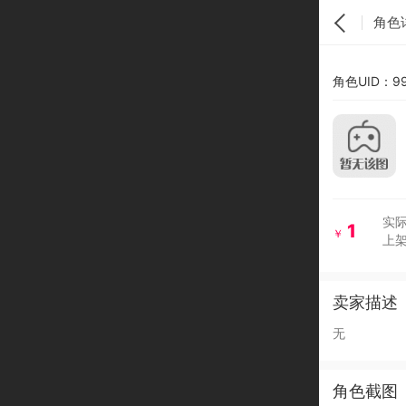
角色
角色UID：99
实际
1
￥
上架
卖家描述
无
角色截图