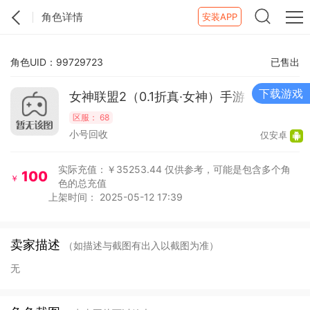
角色详情
安装APP
角色UID：99729723
已售出
下载游戏
女神联盟2（0.1折真·女神）手游
区服：
68
小号回收
仅安卓
实际充值：￥35253.44
仅供参考，可能是包含多个角
100
￥
色的总充值
上架时间： 2025-05-12 17:39
卖家描述
（如描述与截图有出入以截图为准）
无