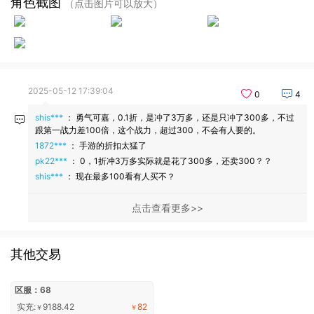
角色截图
（点击图片可以放大）
2025-05-12 17:39:04
0
4
shis***
：
勇气可嘉，0.1折，是冲了3万多，还是只冲了300多，不过
跟第一战力差100倍，这个战力，超过300，不会有人要的。
1872***
：
手游的折扣太猛了
pk22***
：
0，1折冲3万多实际就是花了300多，还卖300？？
shis***
：
现在最多100看有人买不？
点击查看更多
其他交易
区服：68
实充:
9188.42
82
￥
￥