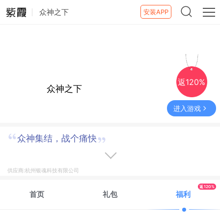
众神之下
安装APP
返120%
众神之下
进入游戏
众神集结，战个痛快
供应商:杭州银魂科技有限公司
返120%
首页
礼包
福利