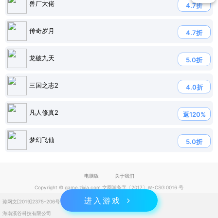
兽厂大佬
4.7折
传奇岁月
4.7折
龙破九天
5.0折
三国之志2
4.0折
凡人修真2
返120%
梦幻飞仙
5.0折
电脑版
关于我们
Copyright © game.zixia.com 文网游备字〔2017〕Ｗ-CSG 0016 号
进入游戏
琼网文[2019]2375-206号
琼ICP备2023004832号
海南溪谷科技有限公司