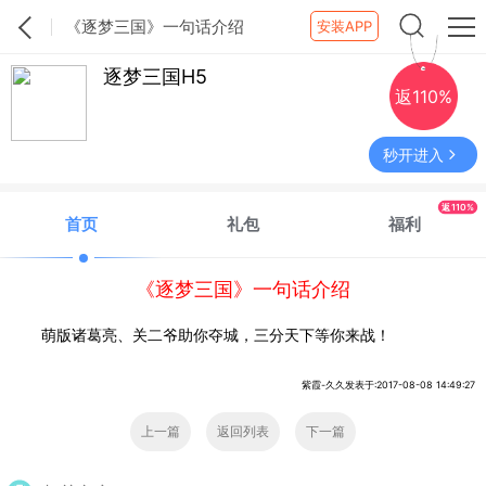
《逐梦三国》一句话介绍
安装APP
逐梦三国H5
返110%
秒开进入
返110%
首页
礼包
福利
《逐梦三国》一句话介绍
萌版诸葛亮、关二爷助你夺城，三分天下等你来战！
紫霞-久久发表于:2017-08-08 14:49:27
上一篇
返回列表
下一篇